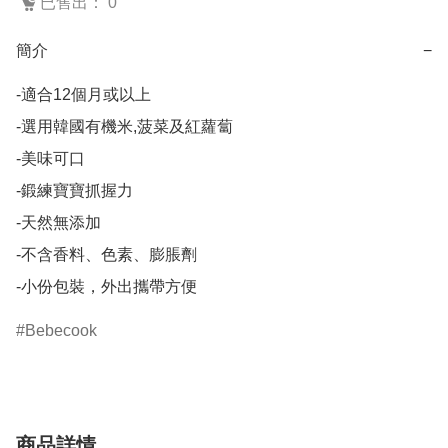
已售出： 0
簡介
−
-適合12個月或以上

-選用韓國有機米,菠菜及紅蘿蔔

-美味可口

-鍛練寶寶抓握力

-天然無添加

-不含香料、色素、膨脹劑

-小份包裝，外出攜帶方便
Bebecook
商品詳情