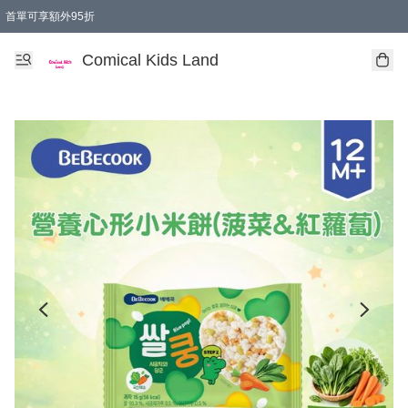
首單可享額外95折
🚚購買折實$299以上,免費送貨 (偏遠地區需收附加費)
Comical Kids Land