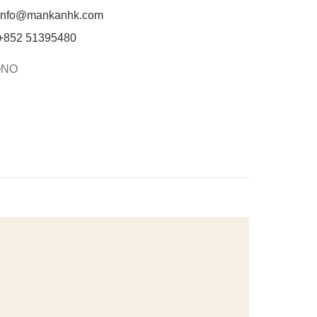
info@mankanhk.com
852 51395480
ONO