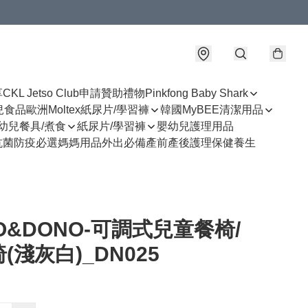
享
CKL Jetso Club
申請贊助禮物
Pinkfong Baby Shark
幼兒食品
歐洲Moltex紙尿片/學習褲
韓國MyBEE清潔用品
幼兒餐具/煮食
紙尿片/學習褲
嬰幼兒護理用品
抗菌防疫必選
媽媽用品
外出必備
產前產後護理
保健養生
O&DONO-可調式兒童餐椅/
(淺灰白)_DN025