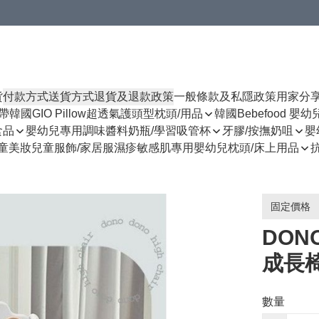
貨
付款方式
送貨方式
退貨及退款政策
一般條款及私隱政策
用家分
揹帶
韓國GIO Pillow超透氣護頭型枕頭/用品
韓國Bebefood 嬰
食品
嬰幼兒專用調味醬料
奶瓶/學習吸管杯
牙膠/按撫奶咀
嬰
童美妝
兒童服飾/家居服
濕疹敏感肌專用
嬰幼兒枕頭/床上用品
固定價格
DON
成長椅
數量