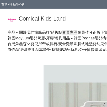
首單可享額外95折
🚚購買折實$299以上,免費送貨 (偏遠地區需收附加費)
Comical Kids Land
商品
關於我們
旗艦品牌/銷售點
會員專區
會員積分
正版正
韓國Moyuum嬰兒奶瓶/牙膠/餐具用品
韓國Pognae嬰兒
台灣魚鱻森
嬰兒揹帶
成長椅/安全凳帶
圍牆式地墊
嬰幼兒
衣物/家居清潔用品
車墊/座椅墊
嬰幼兒玩具/公仔
愉快學習
兒