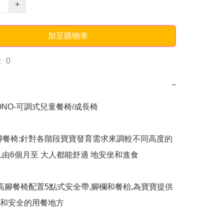
+
加至購物車
 0
−
ONO-可調式兒童餐椅/成長椅

腳餐椅:針對各階段寶寶發育需求來調較不同高度的
,由6個月至 大人都能舒適 地安坐和進食

:高腳餐椅配置5點式安全帶,腳欄和餐枱,為寶寶提供
和安全的用餐地方
