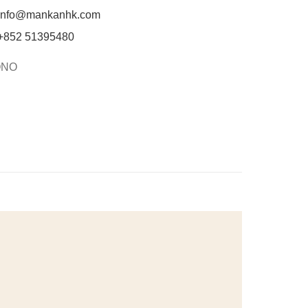
info@mankanhk.com
852 51395480
ONO