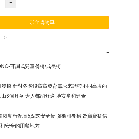
+
加至購物車
 0
−
ONO-可調式兒童餐椅/成長椅

腳餐椅:針對各階段寶寶發育需求來調較不同高度的
,由6個月至 大人都能舒適 地安坐和進食

:高腳餐椅配置5點式安全帶,腳欄和餐枱,為寶寶提供
和安全的用餐地方
