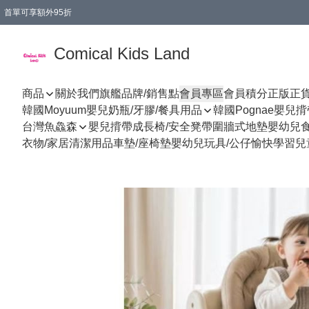
首單可享額外95折
🚚購買折實$299以上,免費送貨 (偏遠地區需收附加費)
Comical Kids Land
商品
關於我們
旗艦品牌/銷售點
會員專區
會員積分
正版正
韓國Moyuum嬰兒奶瓶/牙膠/餐具用品
韓國Pognae嬰兒
台灣魚鱻森
嬰兒揹帶
成長椅/安全凳帶
圍牆式地墊
嬰幼兒
衣物/家居清潔用品
車墊/座椅墊
嬰幼兒玩具/公仔
愉快學習
兒