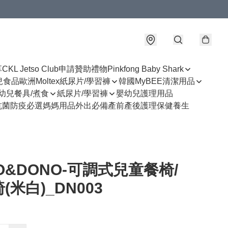
享
CKL Jetso Club
申請贊助禮物
Pinkfong Baby Shark
幼兒食品
歐洲Moltex紙尿片/學習褲
韓國MyBEE清潔用品
幼兒餐具/煮食
紙尿片/學習褲
嬰幼兒護理用品
抗菌防疫必選
媽媽用品
外出必備
產前產後護理
保健養生
O&DONO-可調式兒童餐椅/
(米白)_DN003