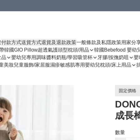
貨
付款方式
送貨方式
退貨及退款政策
一般條款及私隱政策
用家分
揹帶
韓國GIO Pillow超透氣護頭型枕頭/用品
韓國Bebefood 嬰
食品
嬰幼兒專用調味醬料
奶瓶/學習吸管杯
牙膠/按撫奶咀
嬰
童美妝
兒童服飾/家居服
濕疹敏感肌專用
嬰幼兒枕頭/床上用品
固定價格
DON
成長椅
數量