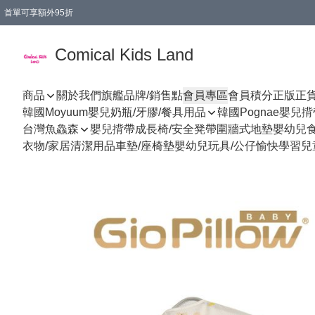
首單可享額外95折
🚚購買折實$299以上,免費送貨 (偏遠地區需收附加費)
Comical Kids Land
商品
關於我們
旗艦品牌/銷售點
會員專區
會員積分
正版正
韓國Moyuum嬰兒奶瓶/牙膠/餐具用品
韓國Pognae嬰兒
台灣魚鱻森
嬰兒揹帶
成長椅/安全凳帶
圍牆式地墊
嬰幼兒
衣物/家居清潔用品
車墊/座椅墊
嬰幼兒玩具/公仔
愉快學習
兒