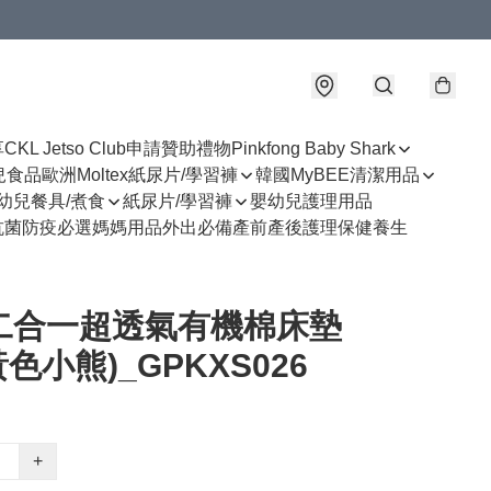
享
CKL Jetso Club
申請贊助禮物
Pinkfong Baby Shark
幼兒食品
歐洲Moltex紙尿片/學習褲
韓國MyBEE清潔用品
幼兒餐具/煮食
紙尿片/學習褲
嬰幼兒護理用品
抗菌防疫必選
媽媽用品
外出必備
產前產後護理
保健養生
 二合一超透氣有機棉床墊
(黃色小熊)_GPKXS026
+