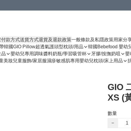
貨
付款方式
送貨方式
退貨及退款政策
一般條款及私隱政策
用家分
揹帶
韓國GIO Pillow超透氣護頭型枕頭/用品
韓國Bebefood 嬰
食品
嬰幼兒專用調味醬料
奶瓶/學習吸管杯
牙膠/按撫奶咀
嬰
童美妝
兒童服飾/家居服
濕疹敏感肌專用
嬰幼兒枕頭/床上用品
GIO
XS 
數量
−