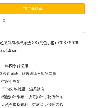
加至購物車
 0
−
一超透氣有機棉床墊 XS (黃色小熊)_GPKXS026

 x 1.6 cm

，一年四季皆適用

網層透氣床墊，寶寶趴睡不壓迫口鼻

，抗壓不塌陷

， 平均分散體重，溫柔謢脊

：機能排汗網布，快速排汗，乾爽舒適

：天然有機棉布料，柔軟親，保暖透氣
