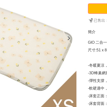
已售出：
簡介
GIO 二合
尺寸:51 x 85
-冬暖夏涼
-3D蜂巢
-彈性支撐
-軟硬適中
-床套正面
-床套背面