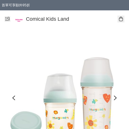
首單可享額外95折
🚚購買折實$299以上,免費送貨 (偏遠地區需收附加費)
Comical Kids Land