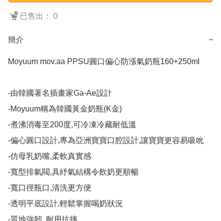
已售出： 0
簡介
−
Moyuum mov.aa PPSU圓口偏心防漲氣奶瓶160+250ml

-由韓國著名插畫家Ga-Ae設計

-Moyuum稱為韓國黃金奶瓶(K金)

-煮沸消毒至200度,可冷凍冷藏耐低溫

-偏心圓口設計,專為亞洲寶寶口腔設計,讓寶寶更容易吸吮

-仿母乳奶嘴,柔軟真實感

-寬型排氣閥,具紓氣結構令飲奶更順暢

-寬口徑瓶口,清洗更方便

-透明平底設計,輕鬆掌握喝奶狀況

-質地強韌, 耐用抗摔
