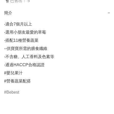
已售出： 5
簡介
−
-適合7個月以上		

-選用小朋友最愛的草莓	

-搭配11種營養蔬菜	

--供寶寶所需的膳食纖維	

-不含糖、人工香料及色素等	

-通過HACCP合格認證	

#嬰兒果汁

#營養蔬菜配搭
Bebest