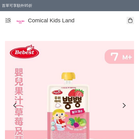
首單可享額外95折
🚚購買折實$299以上,免費送貨 (偏遠地區需收附加費)
Comical Kids Land