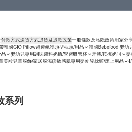
貨
付款方式
送貨方式
退貨及退款政策
一般條款及私隱政策
用家分
揹帶
韓國GIO Pillow超透氣護頭型枕頭/用品
韓國Bebefood 嬰
食品
嬰幼兒專用調味醬料
奶瓶/學習吸管杯
牙膠/按撫奶咀
嬰
童美妝
兒童服飾/家居服
濕疹敏感肌專用
嬰幼兒枕頭/床上用品
美妝系列