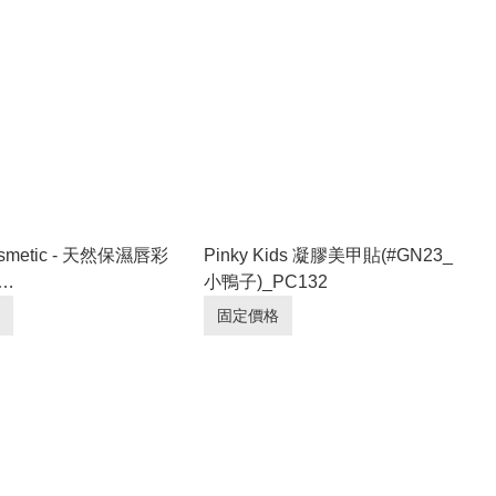
osmetic - 天然保濕唇彩
Pinky Kids 凝膠美甲貼(#GN23_
小鴨子)_PC132
6.09.10]_PC085
固定價格