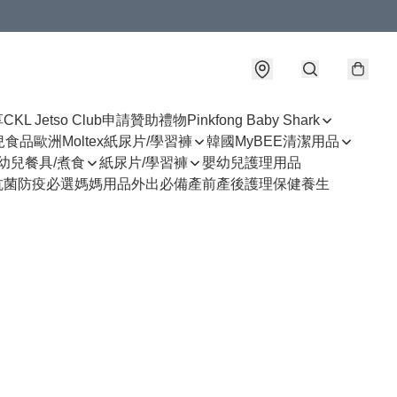
享
CKL Jetso Club
申請贊助禮物
Pinkfong Baby Shark
幼兒食品
歐洲Moltex紙尿片/學習褲
韓國MyBEE清潔用品
幼兒餐具/煮食
紙尿片/學習褲
嬰幼兒護理用品
抗菌防疫必選
媽媽用品
外出必備
產前產後護理
保健養生