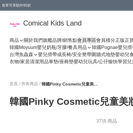
首單可享額外95折
🚚購買折實$299以上,免費送貨 (偏遠地區需收附加費)
Comical Kids Land
商品
關於我們
旗艦品牌/銷售點
會員專區
會員積分
正版正
韓國Moyuum嬰兒奶瓶/牙膠/餐具用品
韓國Pognae嬰兒
台灣魚鱻森
嬰兒揹帶
成長椅/安全凳帶
圍牆式地墊
嬰幼兒
衣物/家居清潔用品
車墊/座椅墊
嬰幼兒玩具/公仔
愉快學習
兒
首頁
/
所有商品
/
韓國Pinky Cosmetic兒童美妝系列
韓國Pinky Cosmetic兒童
37項 商品