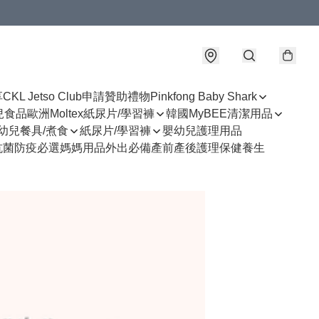
享
CKL Jetso Club
申請贊助禮物
Pinkfong Baby Shark
幼兒食品
歐洲Moltex紙尿片/學習褲
韓國MyBEE清潔用品
幼兒餐具/煮食
紙尿片/學習褲
嬰幼兒護理用品
抗菌防疫必選
媽媽用品
外出必備
產前產後護理
保健養生