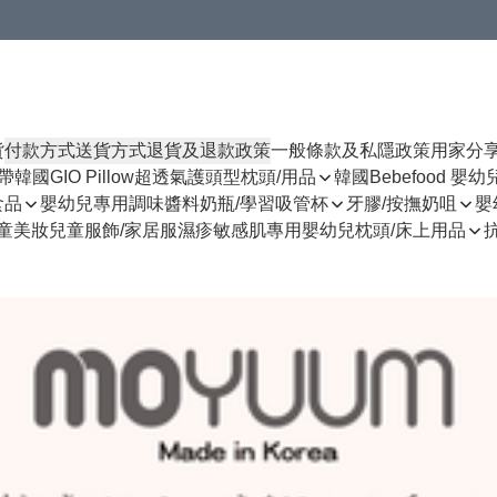
貨
付款方式
送貨方式
退貨及退款政策
一般條款及私隱政策
用家分
揹帶
韓國GIO Pillow超透氣護頭型枕頭/用品
韓國Bebefood 嬰
食品
嬰幼兒專用調味醬料
奶瓶/學習吸管杯
牙膠/按撫奶咀
嬰
童美妝
兒童服飾/家居服
濕疹敏感肌專用
嬰幼兒枕頭/床上用品