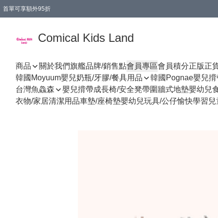
首單可享額外95折
🚚購買折實$299以上,免費送貨 (偏遠地區需收附加費)
Comical Kids Land
商品
關於我們
旗艦品牌/銷售點
會員專區
會員積分
正版正
韓國Moyuum嬰兒奶瓶/牙膠/餐具用品
韓國Pognae嬰兒
台灣魚鱻森
嬰兒揹帶
成長椅/安全凳帶
圍牆式地墊
嬰幼兒
衣物/家居清潔用品
車墊/座椅墊
嬰幼兒玩具/公仔
愉快學習
兒