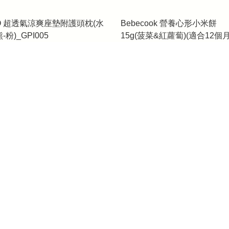
IO 超透氣涼爽座墊附護頭枕(水
Bebecook 營養心形小米餅
-粉)_GPI005
15g(菠菜&紅蘿蔔)(適合12個
上)_BC096