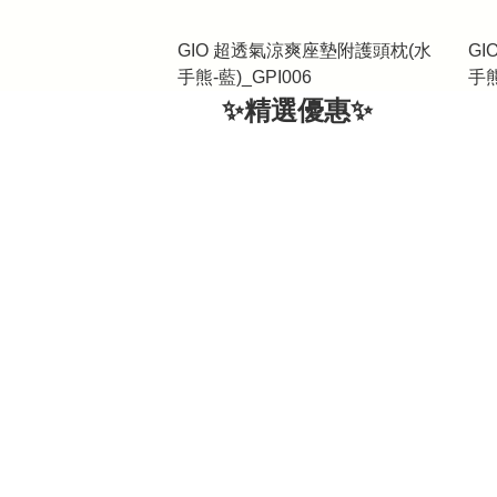
GIO 超透氣涼爽座墊附護頭枕(水
G
手熊-藍)_GPI006
手熊
✨精選優惠✨