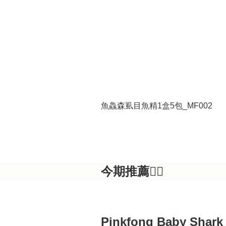
魚鱻森虱目魚精1盒5包_MF002
今期推薦👍🏻
Pinkfong Baby Shark