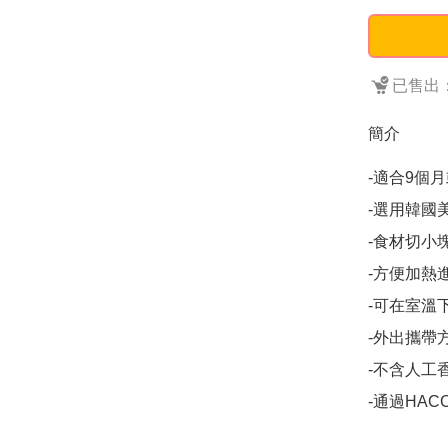
已售出：
簡介
-適合9個月
-選用韓國
-食材切小塊
-方便加熱進
-可在室溫下
-外出攜帶方
-不含人工
-通過HAC