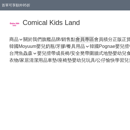
首單可享額外95折
🚚購買折實$299以上,免費送貨 (偏遠地區需收附加費)
Comical Kids Land
商品
關於我們
旗艦品牌/銷售點
會員專區
會員積分
正版正
韓國Moyuum嬰兒奶瓶/牙膠/餐具用品
韓國Pognae嬰兒
台灣魚鱻森
嬰兒揹帶
成長椅/安全凳帶
圍牆式地墊
嬰幼兒
衣物/家居清潔用品
車墊/座椅墊
嬰幼兒玩具/公仔
愉快學習
兒