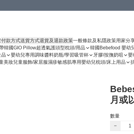
貨
付款方式
送貨方式
退貨及退款政策
一般條款及私隱政策
用家分
揹帶
韓國GIO Pillow超透氣護頭型枕頭/用品
韓國Bebefood 嬰
食品
嬰幼兒專用調味醬料
奶瓶/學習吸管杯
牙膠/按撫奶咀
嬰
童美妝
兒童服飾/家居服
濕疹敏感肌專用
嬰幼兒枕頭/床上用品
Beb
月或以
數量
−