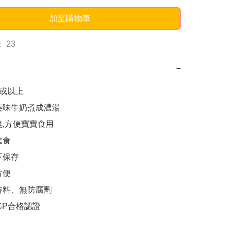
加至購物車
 23
−
或以上

美味牛奶煮成濃湯

,方便寶寶食用

食

保存

便

香料、無防腐劑

CP合格認證
