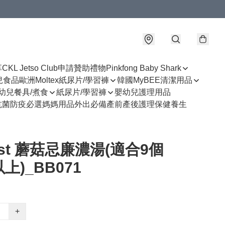
享
CKL Jetso Club
申請贊助禮物
Pinkfong Baby Shark
幼兒食品
歐洲Moltex紙尿片/學習褲
韓國MyBEE清潔用品
幼兒餐具/煮食
紙尿片/學習褲
嬰幼兒護理用品
抗菌防疫必選
媽媽用品
外出必備
產前產後護理
保健養生
est 蘑菇忌廉濃湯(適合9個
上)_BB071
+