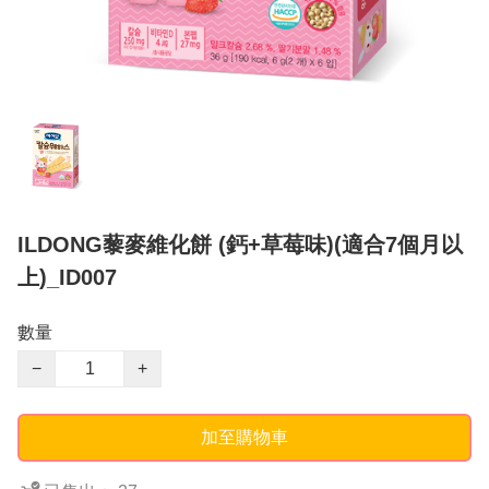
ILDONG藜麥維化餅 (鈣+草莓味)(適合7個月以
上)_ID007
數量
−
+
加至購物車