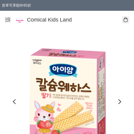
首單可享額外95折
🚚購買折實$299以上,免費送貨 (偏遠地區需收附加費)
Comical Kids Land