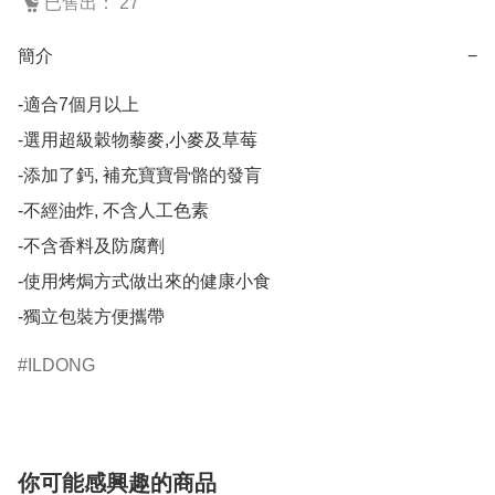
已售出： 27
簡介
−
-適合7個月以上

-選用超級穀物藜麥,小麥及草莓

-添加了鈣, 補充寶寶骨骼的發肓

-不經油炸, 不含人工色素

-不含香料及防腐劑

-使用烤焗方式做出來的健康小食

-獨立包裝方便攜帶
ILDONG
你可能感興趣的商品