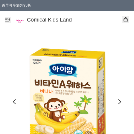
首單可享額外95折
🚚購買折實$299以上,免費送貨 (偏遠地區需收附加費)
Comical Kids Land