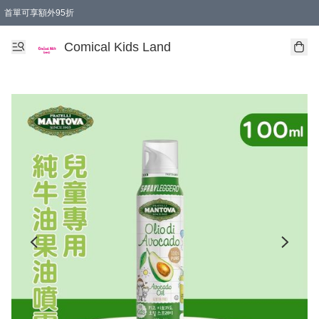
首單可享額外95折
🚚購買折實$299以上,免費送貨 (偏遠地區需收附加費)
Comical Kids Land