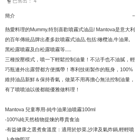
已售出： 4
簡介
−
熱愛料理的Mummy,特別喜歡噴霧式油品! Mantova是意大利
的百年傳統品牌出產多款噴霧式油品,包括:橄欖油,牛油果, 
黑松露噴霧及白松露噴霧等.....

三種按壓模式，噴一下輕鬆控制油量！不沾手也不油膩，輕
巧瓶連外出露營都方便攜帶！專利技術製作的瓶身，100%
維持油品新鮮＆保持香氣，做菜不用再擔心無法控制油量，
有了噴噴油以後都能優雅做料理！

Mantova 兒童專用-純牛油果油噴霧100ml

-100%純天然植物提煉的尊貴食油

-有益健康之選煮食溫度：適用於炒菜,沙津及氣炸鍋,輕輕噴
上食物即可
