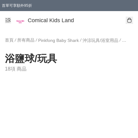
首單可享額外95折
🚚購買折實$299以上,免費送貨 (偏遠地區需收附加費)
Comical Kids Land
首頁
/
所有商品
/
/
/
Pinkfong Baby Shark
沖涼玩具/浴室用品
浴鹽球/
浴鹽球/玩具
18項 商品