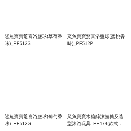
鯊魚寶寶驚喜浴鹽球(草莓香
鯊魚寶寶驚喜浴鹽球(蜜桃香
味)_PF512S
味)_PF512P
鯊魚寶寶驚喜浴鹽球(葡萄香
鯊魚寶寶木糖醇潔齒糖及造
味)_PF512G
型沐浴玩具_PF474(款式隨
機)