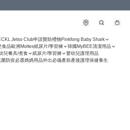
享
CKL Jetso Club
申請贊助禮物
Pinkfong Baby Shark
幼兒食品
歐洲Moltex紙尿片/學習褲
韓國MyBEE清潔用品
幼兒餐具/煮食
紙尿片/學習褲
嬰幼兒護理用品
抗菌防疫必選
媽媽用品
外出必備
產前產後護理
保健養生