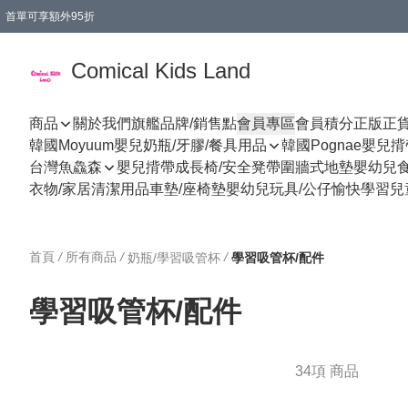
首單可享額外95折
🚚購買折實$299以上,免費送貨 (偏遠地區需收附加費)
Comical Kids Land
商品
關於我們
旗艦品牌/銷售點
會員專區
會員積分
正版正
韓國Moyuum嬰兒奶瓶/牙膠/餐具用品
韓國Pognae嬰兒
台灣魚鱻森
嬰兒揹帶
成長椅/安全凳帶
圍牆式地墊
嬰幼兒
衣物/家居清潔用品
車墊/座椅墊
嬰幼兒玩具/公仔
愉快學習
兒
首頁
/
所有商品
/
/
奶瓶/學習吸管杯
學習吸管杯/配件
學習吸管杯/配件
34項 商品