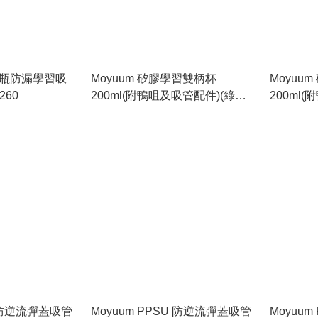
口奶瓶防漏學習吸
Moyuum 矽膠學習雙柄杯
Moyuu
260
200ml(附鴨咀及吸管配件)(綠
200ml
色)_MY246
紅)_MY2
U 防逆流彈蓋吸管
Moyuum PPSU 防逆流彈蓋吸管
Moyuu