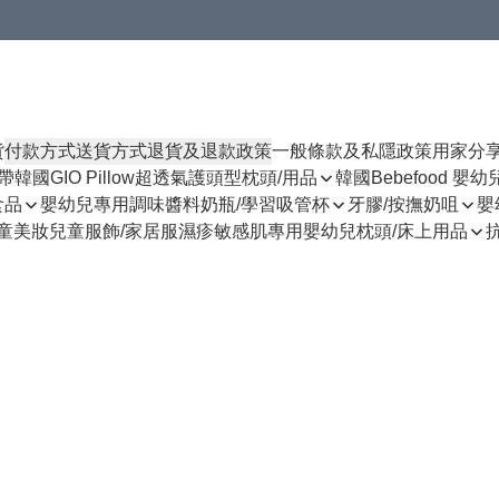
貨
付款方式
送貨方式
退貨及退款政策
一般條款及私隱政策
用家分
揹帶
韓國GIO Pillow超透氣護頭型枕頭/用品
韓國Bebefood 嬰
食品
嬰幼兒專用調味醬料
奶瓶/學習吸管杯
牙膠/按撫奶咀
嬰
童美妝
兒童服飾/家居服
濕疹敏感肌專用
嬰幼兒枕頭/床上用品