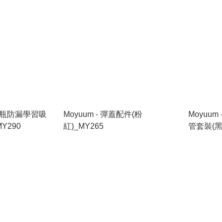
口奶瓶防漏學習吸
Moyuum - 彈蓋配件(粉
Moyuu
Y290
紅)_MY265
管套裝(黑