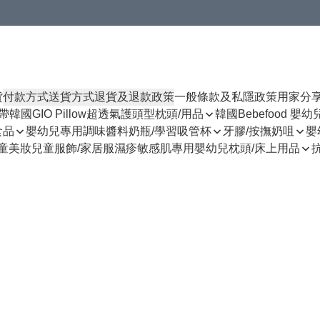
貨
付款方式
送貨方式
退貨及退款政策
一般條款及私隱政策
用家分
揹帶
韓國GIO Pillow超透氣護頭型枕頭/用品
韓國Bebefood 嬰
食品
嬰幼兒專用調味醬料
奶瓶/學習吸管杯
牙膠/按撫奶咀
嬰
童美妝
兒童服飾/家居服
濕疹敏感肌專用
嬰幼兒枕頭/床上用品