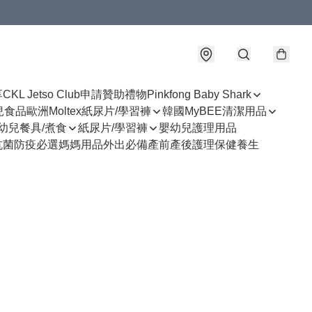
享
CKL Jetso Club
申請贊助禮物
Pinkfong Baby Shark
幼兒食品
歐洲Moltex紙尿片/學習褲
韓國MyBEE清潔用品
幼兒餐具/煮食
紙尿片/學習褲
嬰幼兒護理用品
抗菌防疫必選
媽媽用品
外出必備
產前產後護理
保健養生