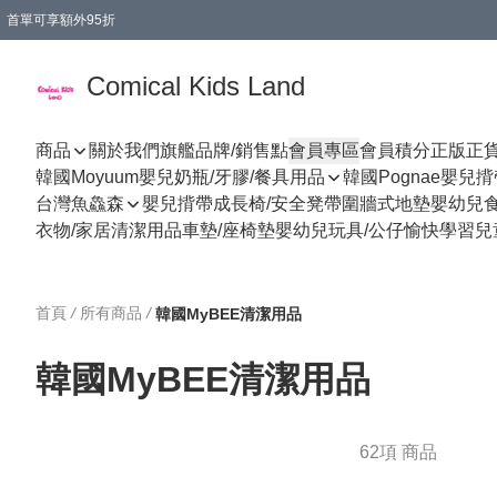
首單可享額外95折
🚚購買折實$299以上,免費送貨 (偏遠地區需收附加費)
Comical Kids Land
商品
關於我們
旗艦品牌/銷售點
會員專區
會員積分
正版正
韓國Moyuum嬰兒奶瓶/牙膠/餐具用品
韓國Pognae嬰兒
台灣魚鱻森
嬰兒揹帶
成長椅/安全凳帶
圍牆式地墊
嬰幼兒
衣物/家居清潔用品
車墊/座椅墊
嬰幼兒玩具/公仔
愉快學習
兒
首頁
/
所有商品
/
韓國MyBEE清潔用品
韓國MyBEE清潔用品
62項 商品