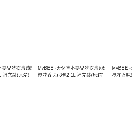
草本嬰兒洗衣液(茉
MyBEE -天然草本嬰兒洗衣液(橄
MyBEE
L 補充裝(原箱)
欖花香味) 8包2.1L 補充裝(原箱)
欖花香味)1
味)2.1L