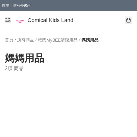
首單可享額外95折
🚚購買折實$299以上,免費送貨 (偏遠地區需收附加費)
Comical Kids Land
首頁
/
所有商品
/
/
韓國MyBEE清潔用品
媽媽用品
媽媽用品
2項 商品