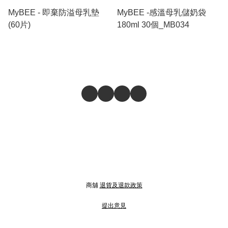
MyBEE - 即棄防溢母乳墊
MyBEE -感溫母乳儲奶袋
(60片)
180ml 30個_MB034
商舖
退貨及退款政策
提出意見