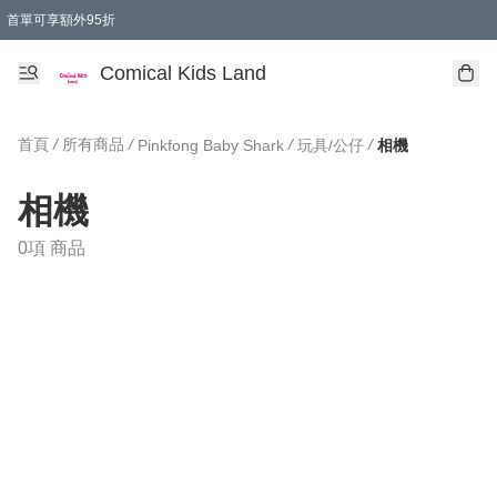
首單可享額外95折
🚚購買折實$299以上,免費送貨 (偏遠地區需收附加費)
Comical Kids Land
首頁
/
所有商品
/
/
/
Pinkfong Baby Shark
玩具/公仔
相機
相機
0項 商品