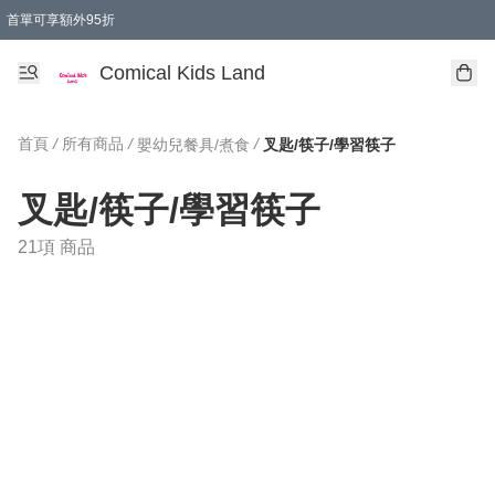
首單可享額外95折
🚚購買折實$299以上,免費送貨 (偏遠地區需收附加費)
Comical Kids Land
首頁
/
所有商品
/
/
嬰幼兒餐具/煮食
叉匙/筷子/學習筷子
叉匙/筷子/學習筷子
21項 商品