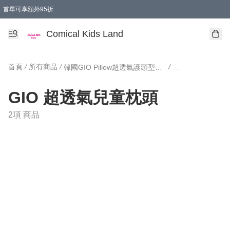
首單可享額外95折
🚚購買折實$299以上,免費送貨 (偏遠地區需收附加費)
Comical Kids Land
首頁
/
所有商品
/
/
韓國GIO Pillow超透氣護頭型枕頭/用品
GIO 超透氣兒童
GIO 超透氣兒童枕頭
2項 商品