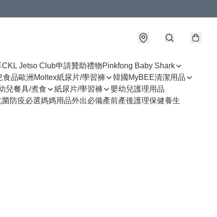
享
CKL Jetso Club
申請贊助禮物
Pinkfong Baby Shark
幼兒食品
歐洲Moltex紙尿片/學習褲
韓國MyBEE清潔用品
幼兒餐具/煮食
紙尿片/學習褲
嬰幼兒護理用品
抗菌防疫必選
媽媽用品
外出必備
產前產後護理
保健養生