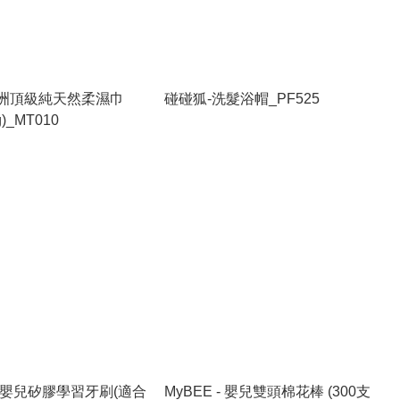
x歐洲頂級純天然柔濕巾
碰碰狐-洗髮浴帽_PF525
g)_MT010
 - 嬰兒矽膠學習牙刷(適合
MyBEE - 嬰兒雙頭棉花棒 (300支