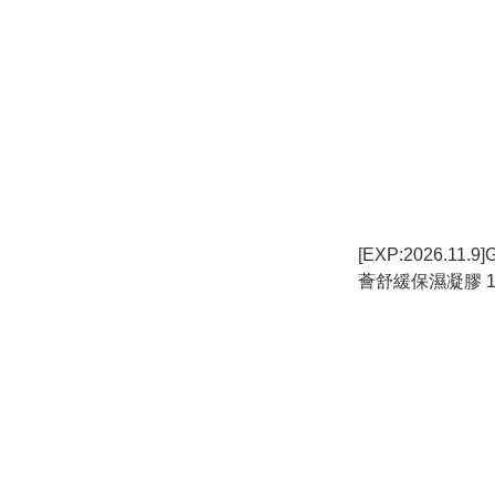
[EXP:2026.11.9
薈舒緩保濕凝膠 160
2)_GN004_S