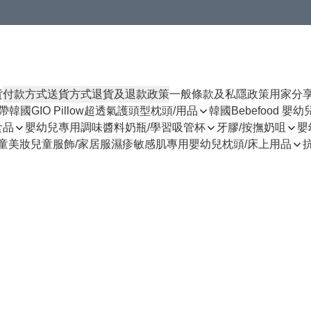
貨
付款方式
送貨方式
退貨及退款政策
一般條款及私隱政策
用家分
揹帶
韓國GIO Pillow超透氣護頭型枕頭/用品
韓國Bebefood 嬰
食品
嬰幼兒專用調味醬料
奶瓶/學習吸管杯
牙膠/按撫奶咀
嬰
童美妝
兒童服飾/家居服
濕疹敏感肌專用
嬰幼兒枕頭/床上用品