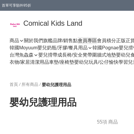
首單可享額外95折
🚚購買折實$299以上,免費送貨 (偏遠地區需收附加費)
Comical Kids Land
商品
關於我們
旗艦品牌/銷售點
會員專區
會員積分
正版正
韓國Moyuum嬰兒奶瓶/牙膠/餐具用品
韓國Pognae嬰兒
台灣魚鱻森
嬰兒揹帶
成長椅/安全凳帶
圍牆式地墊
嬰幼兒
衣物/家居清潔用品
車墊/座椅墊
嬰幼兒玩具/公仔
愉快學習
兒
首頁
/
所有商品
/
嬰幼兒護理用品
嬰幼兒護理用品
55項 商品