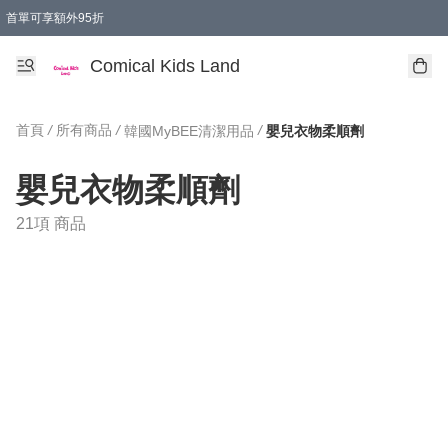
首單可享額外95折
🚚購買折實$299以上,免費送貨 (偏遠地區需收附加費)
Comical Kids Land
首頁
/
所有商品
/
/
韓國MyBEE清潔用品
嬰兒衣物柔順劑
嬰兒衣物柔順劑
21項 商品