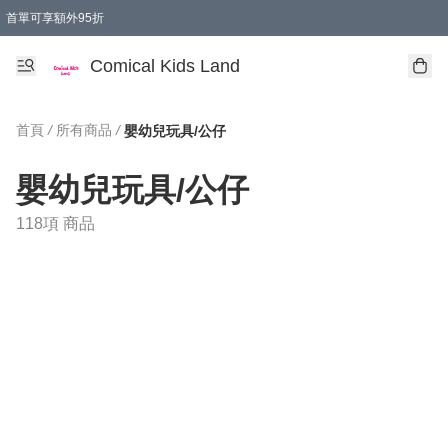
首單可享額外95折
🚚購買折實$299以上,免費送貨 (偏遠地區需收附加費)
Comical Kids Land
首頁
/
所有商品
/
嬰幼兒玩具/公仔
嬰幼兒玩具/公仔
118項 商品