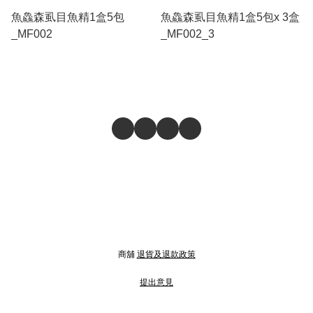
魚鱻森虱目魚精1盒5包
魚鱻森虱目魚精1盒5包x 3盒
_MF002
_MF002_3
商舖
退貨及退款政策
提出意見