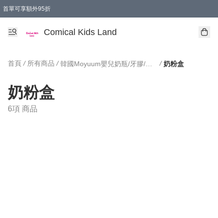
首單可享額外95折
🚚購買折實$299以上,免費送貨 (偏遠地區需收附加費)
Comical Kids Land
首頁
/
所有商品
/
/
韓國Moyuum嬰兒奶瓶/牙膠/餐具用品
奶粉盒
奶粉盒
6項 商品