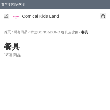
首單可享額外95折
🚚購買折實$299以上,免費送貨 (偏遠地區需收附加費)
Comical Kids Land
首頁
/
所有商品
/
/
韓國DONO&DONO 餐具及傢俱
餐具
餐具
18項 商品