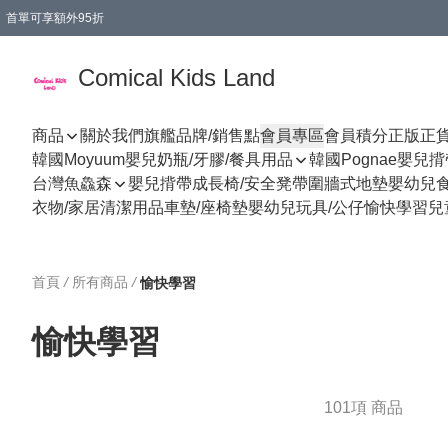
首單可享額外95折
🚚購買折實$299以上,免費送貨 (偏遠地區需收附加費)
Comical Kids Land
商品
關於我們
旗艦品牌/銷售點
會員專區
會員積分
正版正
韓國Moyuum嬰兒奶瓶/牙膠/餐具用品
韓國Pognae嬰兒
台灣魚鱻森
嬰兒揹帶
成長椅/安全凳帶
圍牆式地墊
嬰幼兒
衣物/家居清潔用品
車墊/座椅墊
嬰幼兒玩具/公仔
愉快學習
兒
首頁
/
所有商品
/
愉快學習
愉快學習
101項 商品