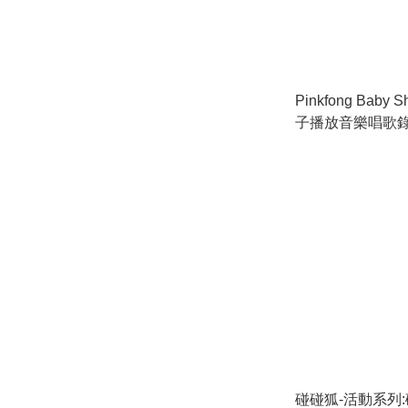
Pinkfong Baby 
子播放音樂唱歌錄
韓文歌+歌詞卡)_P
碰碰狐-活動系列