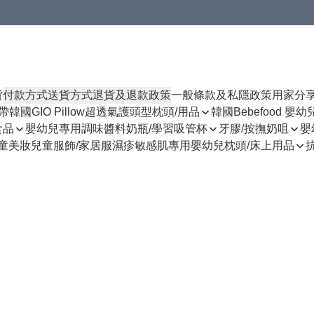
貨
付款方式
送貨方式
退貨及退款政策
一般條款及私隱政策
用家分
揹帶
韓國GIO Pillow超透氣護頭型枕頭/用品
韓國Bebefood 嬰
食品
嬰幼兒專用調味醬料
奶瓶/學習吸管杯
牙膠/按撫奶咀
嬰
童美妝
兒童服飾/家居服
濕疹敏感肌專用
嬰幼兒枕頭/床上用品