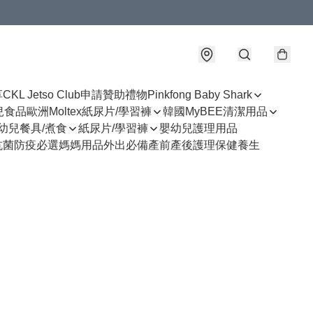
享
CKL Jetso Club
申請贊助禮物
Pinkfong Baby Shark
幼兒食品
歐洲Moltex紙尿片/學習褲
韓國MyBEE清潔用品
幼兒餐具/煮食
紙尿片/學習褲
嬰幼兒護理用品
抗菌防疫必選
媽媽用品
外出必備
產前產後護理
保健養生