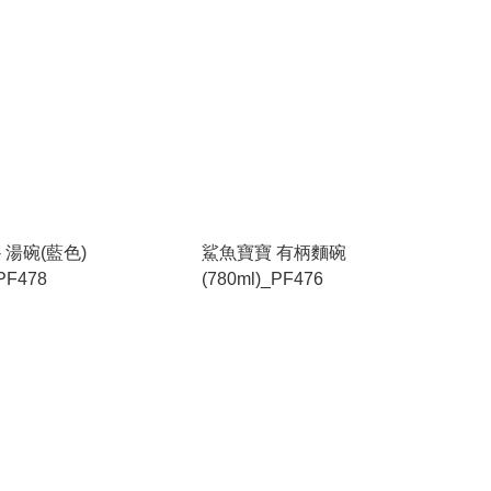
 湯碗(藍色)
鯊魚寶寶 有柄麵碗
_PF478
(780ml)_PF476