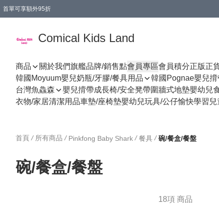
首單可享額外95折
🚚購買折實$299以上,免費送貨 (偏遠地區需收附加費)
Comical Kids Land
商品
關於我們
旗艦品牌/銷售點
會員專區
會員積分
正版正
韓國Moyuum嬰兒奶瓶/牙膠/餐具用品
韓國Pognae嬰兒
台灣魚鱻森
嬰兒揹帶
成長椅/安全凳帶
圍牆式地墊
嬰幼兒
衣物/家居清潔用品
車墊/座椅墊
嬰幼兒玩具/公仔
愉快學習
兒
首頁
/
所有商品
/
/
/
Pinkfong Baby Shark
餐具
碗/餐盒/餐盤
碗/餐盒/餐盤
18項 商品