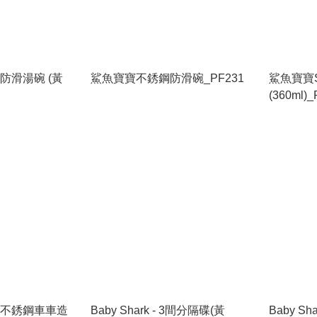
銹鋼防滑湯碗 (黃
鯊魚寶寶不銹鋼防滑碗_PF231
鯊魚寶寶S
(360ml)
碰碰狐不銹鋼車車造
Baby Shark - 3間分隔碟(黃
Baby Sh