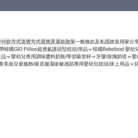
貨
付款方式
送貨方式
退貨及退款政策
一般條款及私隱政策
用家分
揹帶
韓國GIO Pillow超透氣護頭型枕頭/用品
韓國Bebefood 嬰
食品
嬰幼兒專用調味醬料
奶瓶/學習吸管杯
牙膠/按撫奶咀
嬰
童美妝
兒童服飾/家居服
濕疹敏感肌專用
嬰幼兒枕頭/床上用品