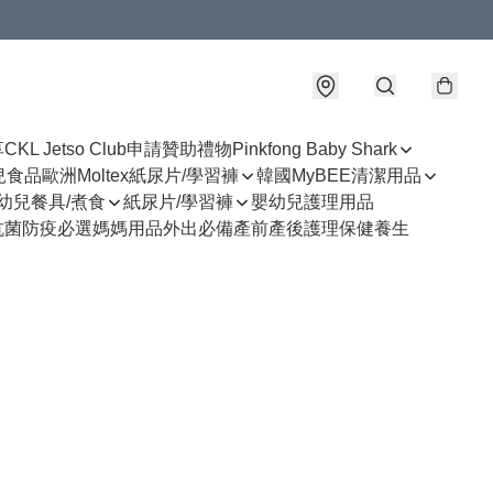
享
CKL Jetso Club
申請贊助禮物
Pinkfong Baby Shark
幼兒食品
歐洲Moltex紙尿片/學習褲
韓國MyBEE清潔用品
幼兒餐具/煮食
紙尿片/學習褲
嬰幼兒護理用品
抗菌防疫必選
媽媽用品
外出必備
產前產後護理
保健養生