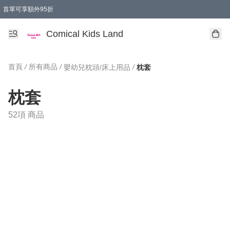
首單可享額外95折
🚚購買折實$299以上,免費送貨 (偏遠地區需收附加費)
Comical Kids Land
首頁
/
所有商品
/
/
嬰幼兒枕頭/床上用品
枕套
枕套
52項 商品