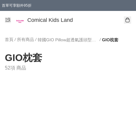
首單可享額外95折
🚚購買折實$299以上,免費送貨 (偏遠地區需收附加費)
Comical Kids Land
首頁
/
所有商品
/
/
韓國GIO Pillow超透氣護頭型枕頭/用品
GIO枕套
GIO枕套
52項 商品