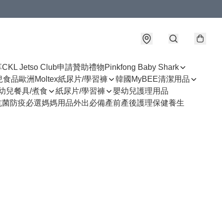
享
CKL Jetso Club
申請贊助禮物
Pinkfong Baby Shark
幼兒食品
歐洲Moltex紙尿片/學習褲
韓國MyBEE清潔用品
幼兒餐具/煮食
紙尿片/學習褲
嬰幼兒護理用品
抗菌防疫必選
媽媽用品
外出必備
產前產後護理
保健養生