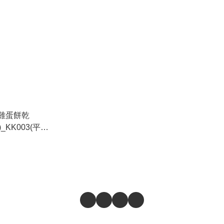
AI 雞蛋餅乾
_KK003(平行