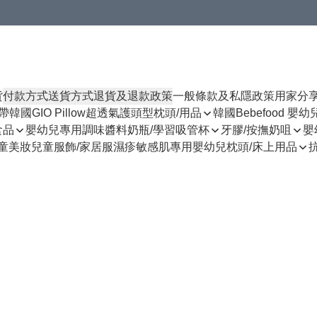
貨
付款方式
送貨方式
退貨及退款政策
一般條款及私隱政策
用家分
揹帶
韓國GIO Pillow超透氣護頭型枕頭/用品
韓國Bebefood 嬰
食品
嬰幼兒專用調味醬料
奶瓶/學習吸管杯
牙膠/按撫奶咀
嬰
童美妝
兒童服飾/家居服
濕疹敏感肌專用
嬰幼兒枕頭/床上用品