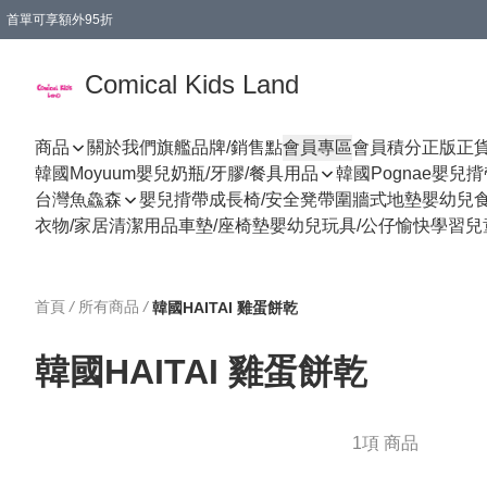
首單可享額外95折
🚚購買折實$299以上,免費送貨 (偏遠地區需收附加費)
Comical Kids Land
商品
關於我們
旗艦品牌/銷售點
會員專區
會員積分
正版正
韓國Moyuum嬰兒奶瓶/牙膠/餐具用品
韓國Pognae嬰兒
台灣魚鱻森
嬰兒揹帶
成長椅/安全凳帶
圍牆式地墊
嬰幼兒
衣物/家居清潔用品
車墊/座椅墊
嬰幼兒玩具/公仔
愉快學習
兒
首頁
/
所有商品
/
韓國HAITAI 雞蛋餅乾
韓國HAITAI 雞蛋餅乾
1項 商品