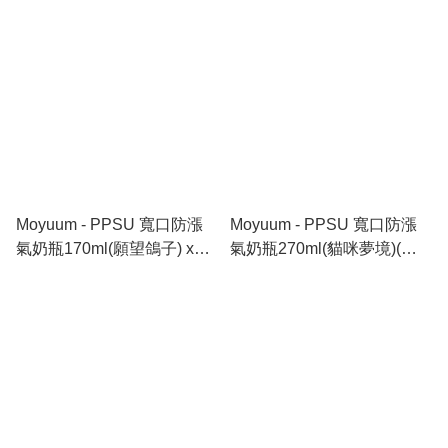
(粉藍色)_B26013MY
Moyuum - PPSU 寬口防漲
Moyuum - PPSU 寬口防漲
氣奶瓶170ml(願望鴿子) x2
氣奶瓶270ml(貓咪夢境)(不
件_B26011MY
含奶嘴)_MY298