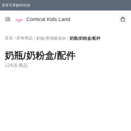
首單可享額外95折
🚚購買折實$299以上,免費送貨 (偏遠地區需收附加費)
Comical Kids Land
首頁
/
所有商品
/
/
奶瓶/學習吸管杯
奶瓶/奶粉盒/配件
奶瓶/奶粉盒/配件
124項 商品