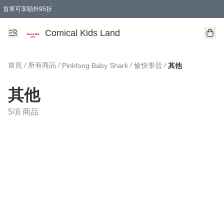
首單可享額外95折
🚚購買折實$299以上,免費送貨 (偏遠地區需收附加費)
Comical Kids Land
首頁
/
所有商品
/
/
/
Pinkfong Baby Shark
愉快學習
其他
其他
5項 商品