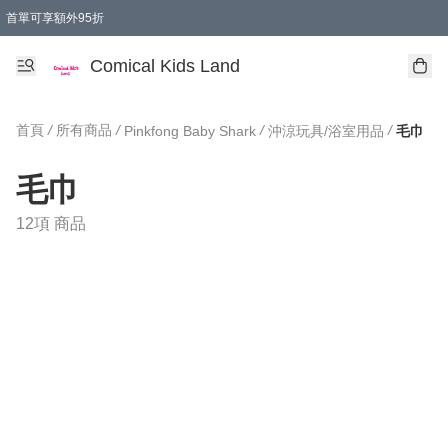
首單可享額外95折
🚚購買折實$299以上,免費送貨 (偏遠地區需收附加費)
Comical Kids Land
首頁
/
所有商品
/
/
/
Pinkfong Baby Shark
沖涼玩具/浴室用品
毛巾
毛巾
12項 商品