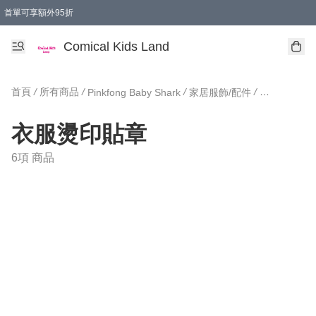
首單可享額外95折
🚚購買折實$299以上,免費送貨 (偏遠地區需收附加費)
Comical Kids Land
首頁
/
所有商品
/
/
/
Pinkfong Baby Shark
家居服飾/配件
衣服燙印貼
衣服燙印貼章
6項 商品