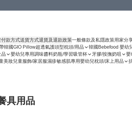
貨
付款方式
送貨方式
退貨及退款政策
一般條款及私隱政策
用家分
揹帶
韓國GIO Pillow超透氣護頭型枕頭/用品
韓國Bebefood 嬰
食品
嬰幼兒專用調味醬料
奶瓶/學習吸管杯
牙膠/按撫奶咀
嬰
童美妝
兒童服飾/家居服
濕疹敏感肌專用
嬰幼兒枕頭/床上用品
/餐具用品