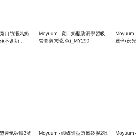
SU 寬口防漲氣奶
Moyuum - 寬口奶瓶防漏學習吸
Moyuu
心)(不含奶
管套裝(粉藍色)_MY290
連盒(夜光
蝶造型透氣矽膠3號
Moyuum - 蝴蝶造型透氣矽膠2號
Moyuu