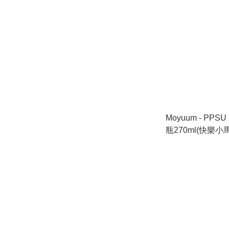
Moyuum - PP
瓶270ml(快樂小
嘴)_MY302