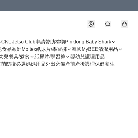
享
CKL Jetso Club
申請贊助禮物
Pinkfong Baby Shark
幼兒食品
歐洲Moltex紙尿片/學習褲
韓國MyBEE清潔用品
幼兒餐具/煮食
紙尿片/學習褲
嬰幼兒護理用品
抗菌防疫必選
媽媽用品
外出必備
產前產後護理
保健養生