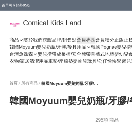
首單可享額外95折
🚚購買折實$299以上,免費送貨 (偏遠地區需收附加費)
Comical Kids Land
商品
關於我們
旗艦品牌/銷售點
會員專區
會員積分
正版正
韓國Moyuum嬰兒奶瓶/牙膠/餐具用品
韓國Pognae嬰兒
台灣魚鱻森
嬰兒揹帶
成長椅/安全凳帶
圍牆式地墊
嬰幼兒
衣物/家居清潔用品
車墊/座椅墊
嬰幼兒玩具/公仔
愉快學習
兒
首頁
/
所有商品
/
韓國Moyuum嬰兒奶瓶/牙膠/餐具用品
韓國Moyuum嬰兒奶瓶/牙膠
295項 商品