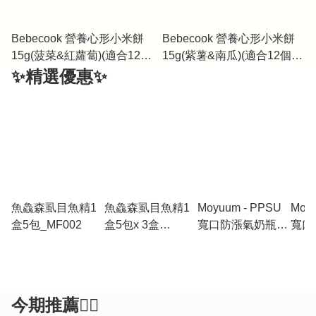
Bebecook 營養心形小米餅
Bebecook 營養心形小米餅
15g(菠菜&紅蘿蔔)(適合12個
15g(紫薯&南瓜)(適合12個月
月以上)_BC096
以上)_BC095
✨精選優惠✨
魚鱻森虱目魚精1
魚鱻森虱目魚精1
Moyuum - PPSU
Moy
盒5包_MF002
盒5包x 3盒
寬口防漲氣奶瓶
寬口
_MF002_3
170ml（貓咪夢
170
境）+寬口奶瓶防
小馬
漏學習吸管套裝
瓶防
(黃
裝(
今期推薦👍🏻
色)_MY207_SET
件(