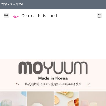
首單可享額外95折
🚚購買折實$299以上,免費送貨 (偏遠地區需收附加費)
Comical Kids Land