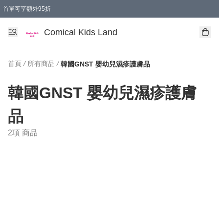
首單可享額外95折
🚚購買折實$299以上,免費送貨 (偏遠地區需收附加費)
Comical Kids Land
首頁
/
所有商品
/
韓國GNST 嬰幼兒濕疹護膚品
韓國GNST 嬰幼兒濕疹護膚
品
2項 商品