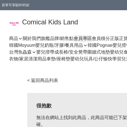
首單可享額外95折
🚚購買折實$299以上,免費送貨 (偏遠地區需收附加費)
Comical Kids Land
商品
關於我們
旗艦品牌/銷售點
會員專區
會員積分
正版正
韓國Moyuum嬰兒奶瓶/牙膠/餐具用品
韓國Pognae嬰兒
台灣魚鱻森
嬰兒揹帶
成長椅/安全凳帶
圍牆式地墊
嬰幼兒
衣物/家居清潔用品
車墊/座椅墊
嬰幼兒玩具/公仔
愉快學習
兒
< 返回商品列表
很抱歉
無法在網站上找到此商品，此商品可能已下架
確。