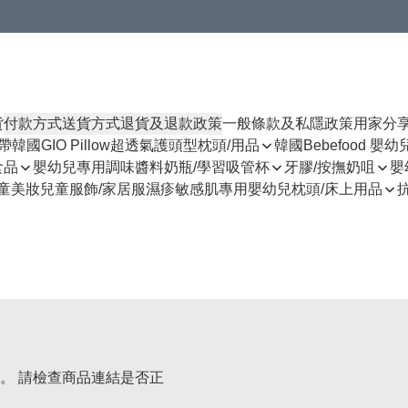
貨
付款方式
送貨方式
退貨及退款政策
一般條款及私隱政策
用家分
揹帶
韓國GIO Pillow超透氣護頭型枕頭/用品
韓國Bebefood 嬰
食品
嬰幼兒專用調味醬料
奶瓶/學習吸管杯
牙膠/按撫奶咀
嬰
童美妝
兒童服飾/家居服
濕疹敏感肌專用
嬰幼兒枕頭/床上用品
。 請檢查商品連結是否正