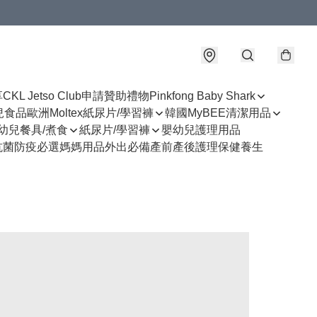
享
CKL Jetso Club
申請贊助禮物
Pinkfong Baby Shark
幼兒食品
歐洲Moltex紙尿片/學習褲
韓國MyBEE清潔用品
幼兒餐具/煮食
紙尿片/學習褲
嬰幼兒護理用品
抗菌防疫必選
媽媽用品
外出必備
產前產後護理
保健養生