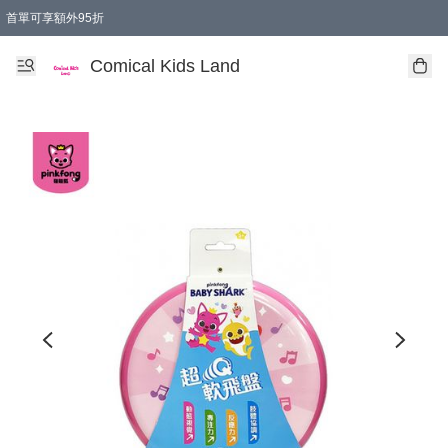
首單可享額外95折
🚚購買折實$299以上,免費送貨 (偏遠地區需收附加費)
Comical Kids Land