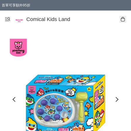
首單可享額外95折
🚚購買折實$299以上,免費送貨 (偏遠地區需收附加費)
Comical Kids Land