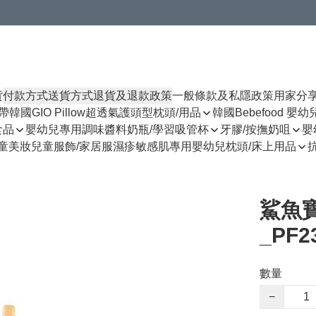
貨
付款方式
送貨方式
退貨及退款政策
一般條款及私隱政策
用家分
揹帶
韓國GIO Pillow超透氣護頭型枕頭/用品
韓國Bebefood 嬰
食品
嬰幼兒專用調味醬料
奶瓶/學習吸管杯
牙膠/按撫奶咀
嬰
童美妝
兒童服飾/家居服
濕疹敏感肌專用
嬰幼兒枕頭/床上用品
鯊魚
_PF2
數量
−