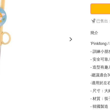
已售出：
簡介
'Pinkfo
- 訓練小
- 安全可靠
- 造型有趣
-建議適合3
-適用於左右
- 尺寸：大約
- 材質：筷
- 韓國製造