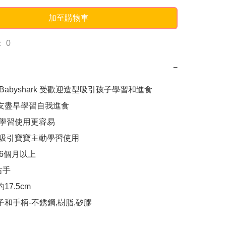
加至購物車
 0
−
ng / Babyshark 受歡迎造型吸引孩子學習和進食 

朋友盡早學習自我進食

,學習使用更容易

,吸引寶寶主動學習使用

6個月以上

手

17.5cm

子和手柄-不銹鋼,樹脂,矽膠
