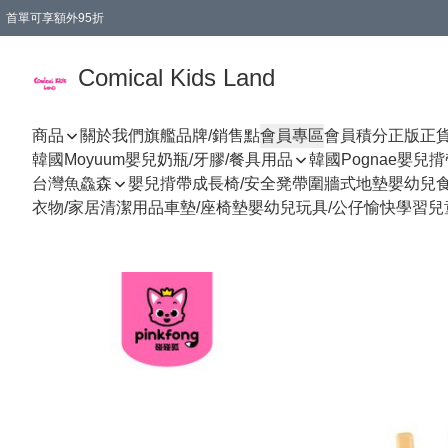
首單可享額外95折
🚚購買折實$299以上,免費送貨 (偏遠地區需收附加費)
Comical Kids Land
商品
關於我們
旗艦品牌/銷售點
會員專區
會員積分
正版正
韓國Moyuum嬰兒奶瓶/牙膠/餐具用品
韓國Pognae嬰兒
台灣魚鱻森
嬰兒揹帶
成長椅/安全凳帶
圍牆式地墊
嬰幼兒
衣物/家居清潔用品
車墊/座椅墊
嬰幼兒玩具/公仔
愉快學習
兒