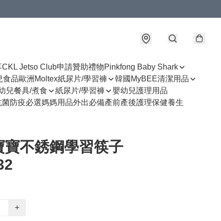
享
CKL Jetso Club
申請贊助禮物
Pinkfong Baby Shark
幼兒食品
歐洲Moltex紙尿片/學習褲
韓國MyBEE清潔用品
幼兒餐具/煮食
紙尿片/學習褲
嬰幼兒護理用品
抗菌防疫必選
媽媽用品
外出必備
產前產後護理
保健養生
寶寶不銹鋼學習筷子
32
+