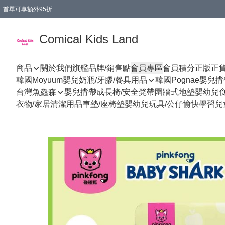
首單可享額外95折
🚚購買折實$299以上,免費送貨 (偏遠地區需收附加費)
Comical Kids Land
商品
關於我們
旗艦品牌/銷售點
會員專區
會員積分
正版正
韓國Moyuum嬰兒奶瓶/牙膠/餐具用品
韓國Pognae嬰兒
台灣魚鱻森
嬰兒揹帶
成長椅/安全凳帶
圍牆式地墊
嬰幼兒
衣物/家居清潔用品
車墊/座椅墊
嬰幼兒玩具/公仔
愉快學習
兒