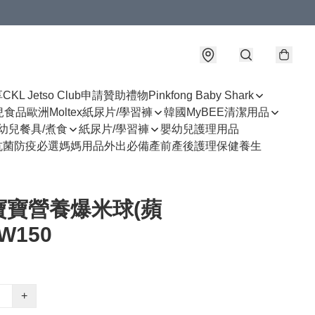
享
CKL Jetso Club
申請贊助禮物
Pinkfong Baby Shark
幼兒食品
歐洲Moltex紙尿片/學習褲
韓國MyBEE清潔用品
幼兒餐具/煮食
紙尿片/學習褲
嬰幼兒護理用品
抗菌防疫必選
媽媽用品
外出必備
產前產後護理
保健養生
寶寶營養爆米球(蘋
W150
+