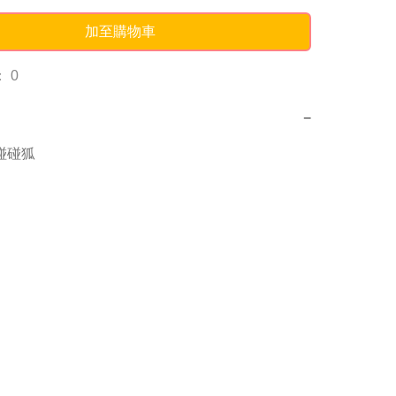
加至購物車
 0
−
g碰碰狐