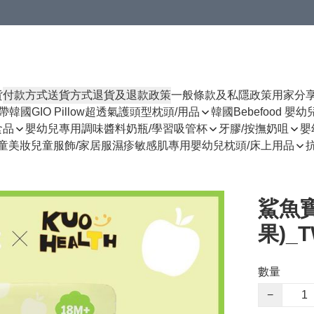
貨
付款方式
送貨方式
退貨及退款政策
一般條款及私隱政策
用家分
揹帶
韓國GIO Pillow超透氣護頭型枕頭/用品
韓國Bebefood 嬰
食品
嬰幼兒專用調味醬料
奶瓶/學習吸管杯
牙膠/按撫奶咀
嬰
童美妝
兒童服飾/家居服
濕疹敏感肌專用
嬰幼兒枕頭/床上用品
鯊魚
果)_T
數量
−