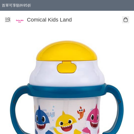
首單可享額外95折
🚚購買折實$299以上,免費送貨 (偏遠地區需收附加費)
Comical Kids Land