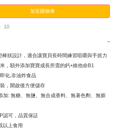
加至購物車
 10
−
長型棒狀設計，適合讓寶貝長時間練習咀嚼與手抓力

米，額外添加寶寶成長所需的鈣+維他命B1

即化,非油炸食品

裝，開啟後方便儲存

O無添加: 無糖、無鹽、無合成香料、無著色劑、無膨
CP認可，品質保証

或以上食用
k