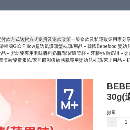
貨
付款方式
送貨方式
退貨及退款政策
一般條款及私隱政策
用家分
揹帶
韓國GIO Pillow超透氣護頭型枕頭/用品
韓國Bebefood 嬰
食品
嬰幼兒專用調味醬料
奶瓶/學習吸管杯
牙膠/按撫奶咀
嬰
童美妝
兒童服飾/家居服
濕疹敏感肌專用
嬰幼兒枕頭/床上用品
BEB
30g
數量
−