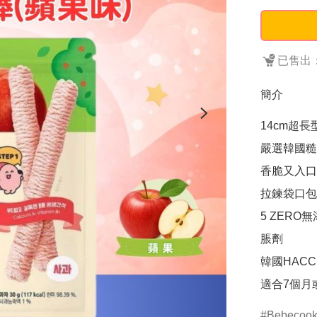
已售出：
簡介
14cm超
嚴選韓國糙
香脆又入口
拉鍊袋口包
5 ZER
脹劑

韓國HAC
適合7個月
Bebecoo