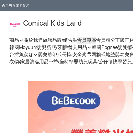
首單可享額外95折
🚚購買折實$299以上,免費送貨 (偏遠地區需收附加費)
Comical Kids Land
商品
關於我們
旗艦品牌/銷售點
會員專區
會員積分
正版正
韓國Moyuum嬰兒奶瓶/牙膠/餐具用品
韓國Pognae嬰兒
台灣魚鱻森
嬰兒揹帶
成長椅/安全凳帶
圍牆式地墊
嬰幼兒
衣物/家居清潔用品
車墊/座椅墊
嬰幼兒玩具/公仔
愉快學習
兒