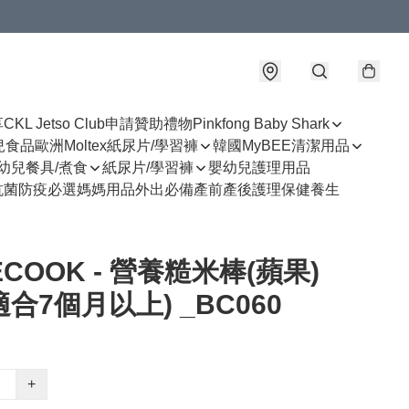
享
CKL Jetso Club
申請贊助禮物
Pinkfong Baby Shark
幼兒食品
歐洲Moltex紙尿片/學習褲
韓國MyBEE清潔用品
幼兒餐具/煮食
紙尿片/學習褲
嬰幼兒護理用品
抗菌防疫必選
媽媽用品
外出必備
產前產後護理
保健養生
ECOOK - 營養糙米棒(蘋果)
(適合7個月以上) _BC060
+