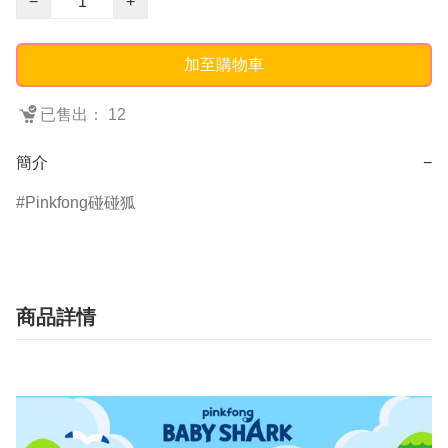
−
+
加至購物車
已售出： 12
簡介
−
Pinkfong碰碰狐
商品詳情