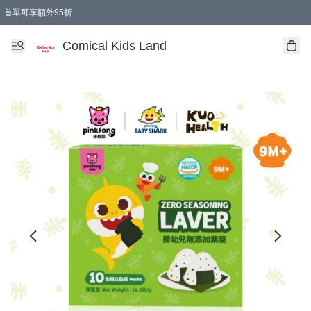
首單可享額外95折
🚚購買折實$299以上,免費送貨 (偏遠地區需收附加費)
Comical Kids Land