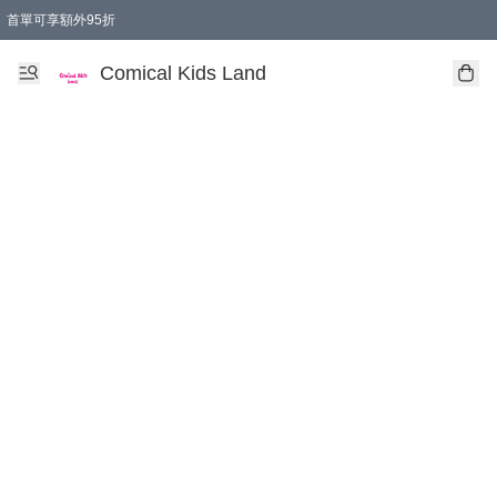
首單可享額外95折
🚚購買折實$299以上,免費送貨 (偏遠地區需收附加費)
Comical Kids Land