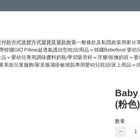
貨
付款方式
送貨方式
退貨及退款政策
一般條款及私隱政策
用家分
揹帶
韓國GIO Pillow超透氣護頭型枕頭/用品
韓國Bebefood 嬰
食品
嬰幼兒專用調味醬料
奶瓶/學習吸管杯
牙膠/按撫奶咀
嬰
童美妝
兒童服飾/家居服
濕疹敏感肌專用
嬰幼兒枕頭/床上用品
Bab
(粉色)
數量
−