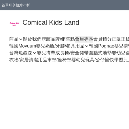
首單可享額外95折
🚚購買折實$299以上,免費送貨 (偏遠地區需收附加費)
Comical Kids Land
商品
關於我們
旗艦品牌/銷售點
會員專區
會員積分
正版正
韓國Moyuum嬰兒奶瓶/牙膠/餐具用品
韓國Pognae嬰兒
台灣魚鱻森
嬰兒揹帶
成長椅/安全凳帶
圍牆式地墊
嬰幼兒
衣物/家居清潔用品
車墊/座椅墊
嬰幼兒玩具/公仔
愉快學習
兒