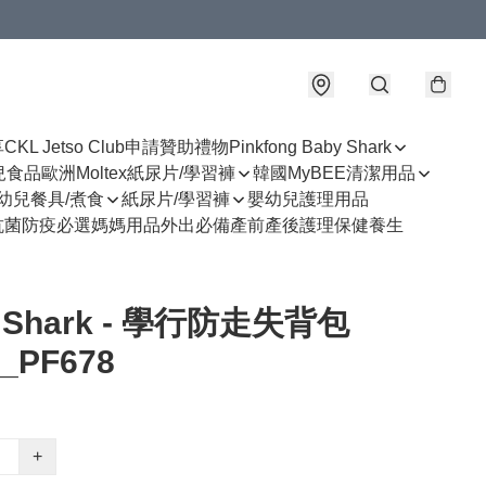
享
CKL Jetso Club
申請贊助禮物
Pinkfong Baby Shark
幼兒食品
歐洲Moltex紙尿片/學習褲
韓國MyBEE清潔用品
幼兒餐具/煮食
紙尿片/學習褲
嬰幼兒護理用品
抗菌防疫必選
媽媽用品
外出必備
產前產後護理
保健養生
y Shark - 學行防走失背包
_PF678
+