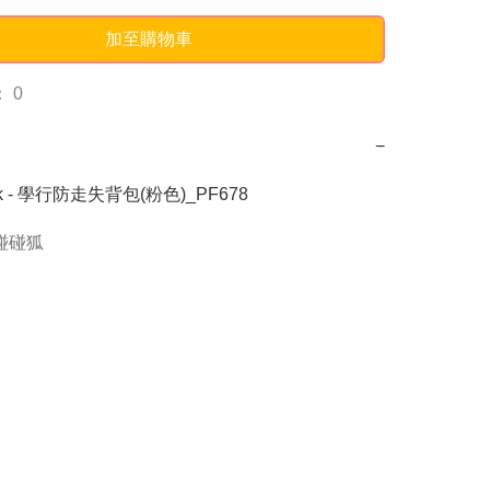
加至購物車
 0
−
ark - 學行防走失背包(粉色)_PF678
g碰碰狐