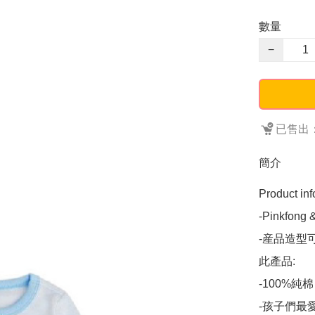
數量
−
已售出：
簡介
Product info
-Pinkfon
-産品造型
此產品:

-100%純棉

-孩子們最