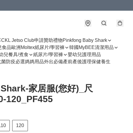
享
CKL Jetso Club
申請贊助禮物
Pinkfong Baby Shark
幼兒食品
歐洲Moltex紙尿片/學習褲
韓國MyBEE清潔用品
幼兒餐具/煮食
紙尿片/學習褲
嬰幼兒護理用品
抗菌防疫必選
媽媽用品
外出必備
產前產後護理
保健養生
 Shark-家居服(您好)_尺
0-120_PF455
110
120