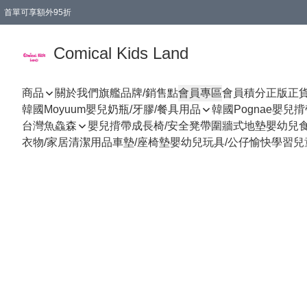
首單可享額外95折
🚚購買折實$299以上,免費送貨 (偏遠地區需收附加費)
Comical Kids Land
商品
關於我們
旗艦品牌/銷售點
會員專區
會員積分
正版正
韓國Moyuum嬰兒奶瓶/牙膠/餐具用品
韓國Pognae嬰兒
台灣魚鱻森
嬰兒揹帶
成長椅/安全凳帶
圍牆式地墊
嬰幼兒
衣物/家居清潔用品
車墊/座椅墊
嬰幼兒玩具/公仔
愉快學習
兒