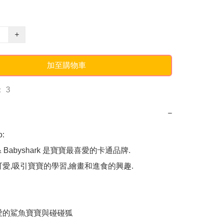
+
加至購物車
 3
−
: 

g & Babyshark 是寶寶最喜愛的卡通品牌.

可愛,吸引寶寶的學習,繪畫和進食的興趣.

愛的鯊魚寶寶與碰碰狐
