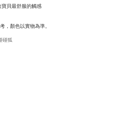
給寶貝最舒服的觸感

考，顏色以實物為準。
g碰碰狐