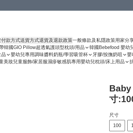
貨
付款方式
送貨方式
退貨及退款政策
一般條款及私隱政策
用家分
揹帶
韓國GIO Pillow超透氣護頭型枕頭/用品
韓國Bebefood 嬰
食品
嬰幼兒專用調味醬料
奶瓶/學習吸管杯
牙膠/按撫奶咀
嬰
童美妝
兒童服飾/家居服
濕疹敏感肌專用
嬰幼兒枕頭/床上用品
Baby
寸:10
尺寸
100