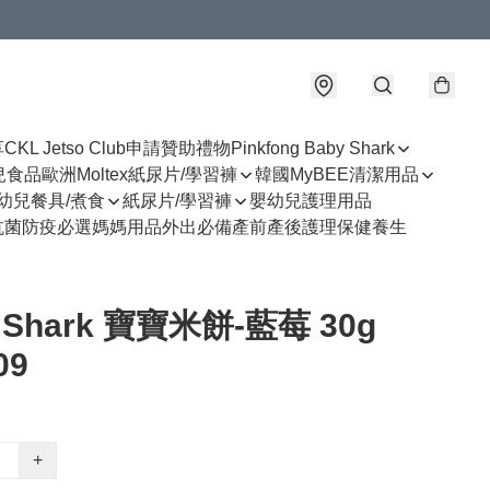
享
CKL Jetso Club
申請贊助禮物
Pinkfong Baby Shark
幼兒食品
歐洲Moltex紙尿片/學習褲
韓國MyBEE清潔用品
幼兒餐具/煮食
紙尿片/學習褲
嬰幼兒護理用品
抗菌防疫必選
媽媽用品
外出必備
產前產後護理
保健養生
 Shark 寶寶米餅-藍莓 30g
09
+