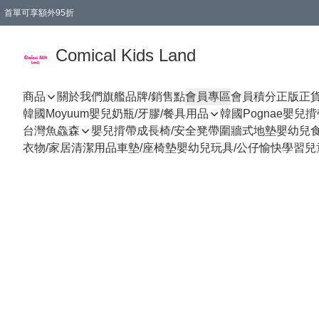
首單可享額外95折
🚚購買折實$299以上,免費送貨 (偏遠地區需收附加費)
Comical Kids Land
商品
關於我們
旗艦品牌/銷售點
會員專區
會員積分
正版正
韓國Moyuum嬰兒奶瓶/牙膠/餐具用品
韓國Pognae嬰兒
台灣魚鱻森
嬰兒揹帶
成長椅/安全凳帶
圍牆式地墊
嬰幼兒
衣物/家居清潔用品
車墊/座椅墊
嬰幼兒玩具/公仔
愉快學習
兒