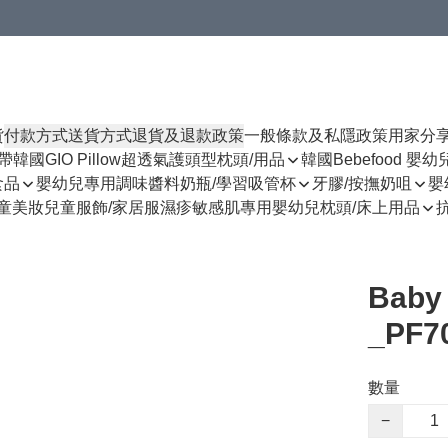
貨
付款方式
送貨方式
退貨及退款政策
一般條款及私隱政策
用家分
揹帶
韓國GIO Pillow超透氣護頭型枕頭/用品
韓國Bebefood 嬰
食品
嬰幼兒專用調味醬料
奶瓶/學習吸管杯
牙膠/按撫奶咀
嬰
童美妝
兒童服飾/家居服
濕疹敏感肌專用
嬰幼兒枕頭/床上用品
Baby
_PF7
數量
−