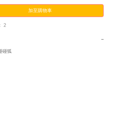
加至購物車
 2
−
g碰碰狐