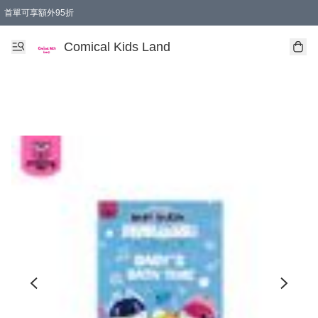
首單可享額外95折
🚚購買折實$299以上,免費送貨 (偏遠地區需收附加費)
Comical Kids Land